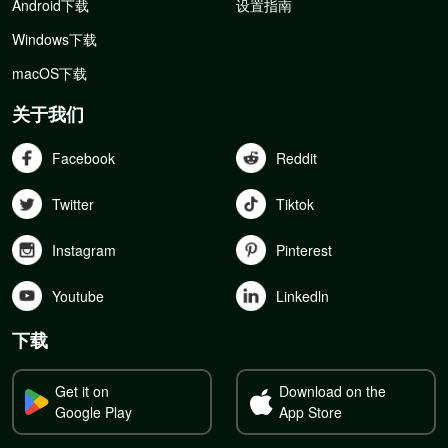
Android下载
设置指南
Windows下载
macOS下载
关于我们
Facebook
Reddit
Twitter
Tiktok
Instagram
Pinterest
Youtube
Linkedln
下载
Get it on
Download on the
Google Play
App Store