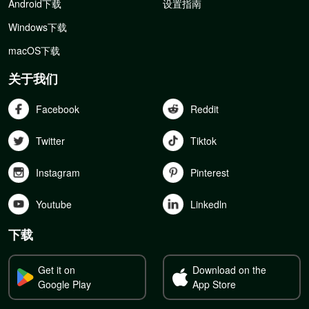
Android下载
设置指南
Windows下载
macOS下载
关于我们
Facebook
Reddit
Twitter
Tiktok
Instagram
Pinterest
Youtube
Linkedln
下载
Get it on
Download on the
Google Play
App Store